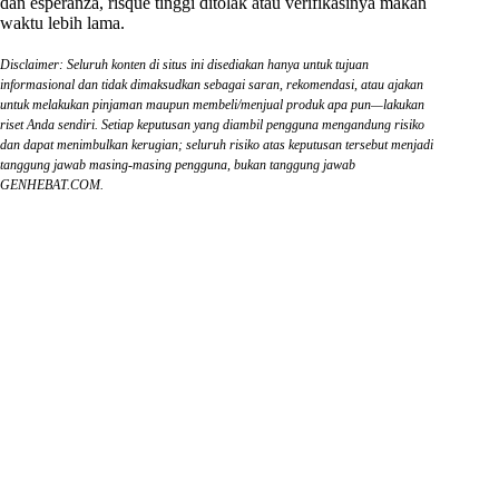
dan esperanza, risque tinggi ditolak atau verifikasinya makan
waktu lebih lama.
Disclaimer: Seluruh konten di situs ini disediakan hanya untuk tujuan
informasional dan tidak dimaksudkan sebagai saran, rekomendasi, atau ajakan
untuk melakukan pinjaman maupun membeli/menjual produk apa pun—lakukan
riset Anda sendiri. Setiap keputusan yang diambil pengguna mengandung risiko
dan dapat menimbulkan kerugian; seluruh risiko atas keputusan tersebut menjadi
tanggung jawab masing-masing pengguna, bukan tanggung jawab
GENHEBAT.COM.