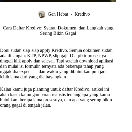
Gen Hebat
Kredivo
Cara Daftar Kredivo: Syarat, Dokumen, dan Langkah yang
Sering Bikin Gagal
Doni sudah siap-siap apply Kredivo. Semua dokumen sudah
ada di tangan: KTP, NPWP, slip gaji. Dia pikir prosesnya
tinggal klik apply dan selesai. Tapi setelah download aplikasi
dan mulai isi formulir, ternyata ada beberapa tahap yang
nggak dia expect — dan waktu yang dibutuhkan pun jadi
lebih lama dari yang dia bayangkan.
Kalau kamu juga planning untuk daftar Kredivo, artikel ini
akan kasih kamu gambaran realistis tentang apa yang kamu
butuhkan, berapa lama prosesnya, dan apa yang sering bikin
orang gagal di tengah jalan.