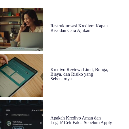
Restrukturisasi Kredivo: Kapan
Bisa dan Cara Ajukan
Kredivo Review: Limit, Bunga,
Biaya, dan Risiko yang
Sebenarnya
Apakah Kredivo Aman dan
Legal? Cek Fakta Sebelum Apply