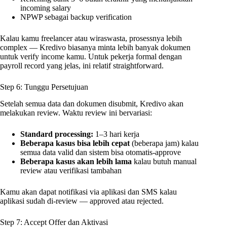
incoming salary
NPWP sebagai backup verification
Kalau kamu freelancer atau wiraswasta, prosessnya lebih
complex — Kredivo biasanya minta lebih banyak dokumen
untuk verify income kamu. Untuk pekerja formal dengan
payroll record yang jelas, ini relatif straightforward.
Step 6: Tunggu Persetujuan
Setelah semua data dan dokumen disubmit, Kredivo akan
melakukan review. Waktu review ini bervariasi:
Standard processing:
1–3 hari kerja
Beberapa kasus bisa lebih cepat
(beberapa jam) kalau
semua data valid dan sistem bisa otomatis-approve
Beberapa kasus akan lebih lama
kalau butuh manual
review atau verifikasi tambahan
Kamu akan dapat notifikasi via aplikasi dan SMS kalau
aplikasi sudah di-review — approved atau rejected.
Step 7: Accept Offer dan Aktivasi