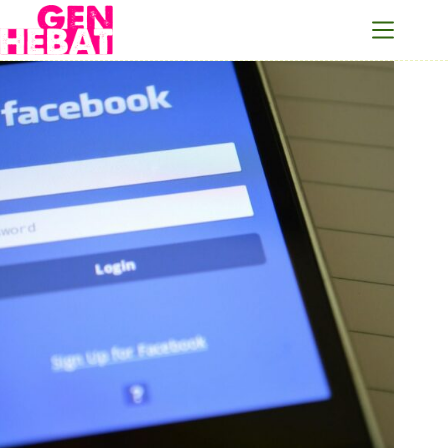
Skip
to
content