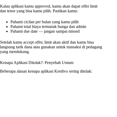
Kalau aplikasi kamu approved, kamu akan dapat offer limit
dan tenor yang bisa kamu pilih. Pastikan kamu:
Pahami cicilan per bulan yang kamu pilih
Pahami total biaya termasuk bunga dan admin
Pahami due date — jangan sampai missed
Setelah kamu accept offer, limit akan aktif dan kamu bisa
langsung tarik dana atau gunakan untuk transaksi di pedagang
yang mendukung.
Kenapa Aplikasi Ditolak?: Penyebab Umum
Beberapa alasan kenapa aplikasi Kredivo sering ditolak: