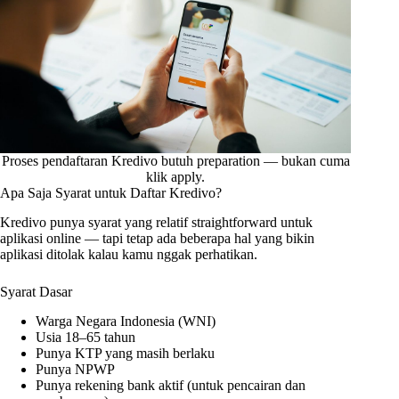
Proses pendaftaran Kredivo butuh preparation — bukan cuma
klik apply.
Apa Saja Syarat untuk Daftar Kredivo?
Kredivo punya syarat yang relatif straightforward untuk
aplikasi online — tapi tetap ada beberapa hal yang bikin
aplikasi ditolak kalau kamu nggak perhatikan.
Syarat Dasar
Warga Negara Indonesia (WNI)
Usia 18–65 tahun
Punya KTP yang masih berlaku
Punya NPWP
Punya rekening bank aktif (untuk pencairan dan