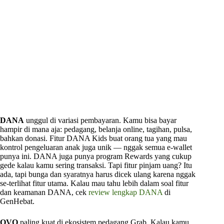
DANA
unggul di variasi pembayaran. Kamu bisa bayar
hampir di mana aja: pedagang, belanja online, tagihan, pulsa,
bahkan donasi. Fitur DANA Kids buat orang tua yang mau
kontrol pengeluaran anak juga unik — nggak semua e-wallet
punya ini. DANA juga punya program Rewards yang cukup
gede kalau kamu sering transaksi. Tapi fitur pinjam uang? Itu
ada, tapi bunga dan syaratnya harus dicek ulang karena nggak
se-terlihat fitur utama. Kalau mau tahu lebih dalam soal fitur
dan keamanan DANA, cek
review lengkap DANA
di
GenHebat.
OVO
paling kuat di ekosistem pedagang Grab. Kalau kamu