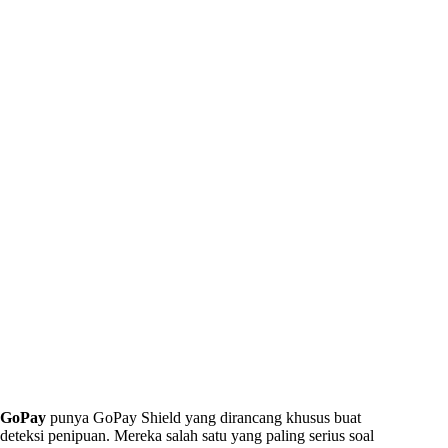
GoPay
punya GoPay Shield yang dirancang khusus buat
deteksi penipuan. Mereka salah satu yang paling serius soal