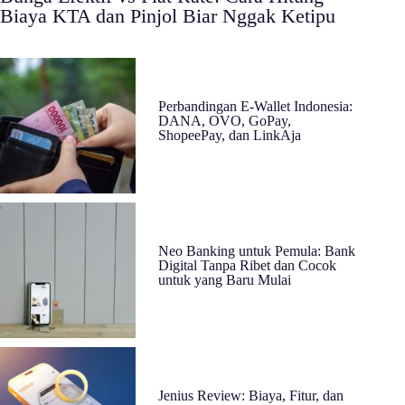
Biaya KTA dan Pinjol Biar Nggak Ketipu
Perbandingan E-Wallet Indonesia:
DANA, OVO, GoPay,
ShopeePay, dan LinkAja
Neo Banking untuk Pemula: Bank
Digital Tanpa Ribet dan Cocok
untuk yang Baru Mulai
Jenius Review: Biaya, Fitur, dan