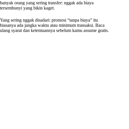
banyak orang yang sering transfer: nggak ada biaya
tersembunyi yang bikin kaget.
Yang sering nggak disadari: promosi “tanpa biaya” itu
biasanya ada jangka waktu atau minimum transaksi. Baca
ulang syarat dan ketentuannya sebelum kamu assume gratis.