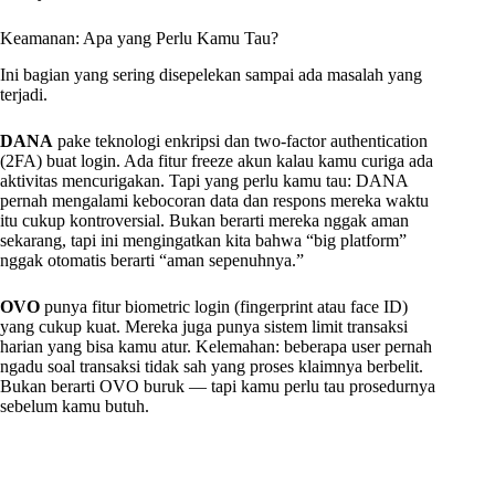
Keamanan: Apa yang Perlu Kamu Tau?
Ini bagian yang sering disepelekan sampai ada masalah yang
terjadi.
DANA
pake teknologi enkripsi dan two-factor authentication
(2FA) buat login. Ada fitur freeze akun kalau kamu curiga ada
aktivitas mencurigakan. Tapi yang perlu kamu tau: DANA
pernah mengalami kebocoran data dan respons mereka waktu
itu cukup kontroversial. Bukan berarti mereka nggak aman
sekarang, tapi ini mengingatkan kita bahwa “big platform”
nggak otomatis berarti “aman sepenuhnya.”
OVO
punya fitur biometric login (fingerprint atau face ID)
yang cukup kuat. Mereka juga punya sistem limit transaksi
harian yang bisa kamu atur. Kelemahan: beberapa user pernah
ngadu soal transaksi tidak sah yang proses klaimnya berbelit.
Bukan berarti OVO buruk — tapi kamu perlu tau prosedurnya
sebelum kamu butuh.