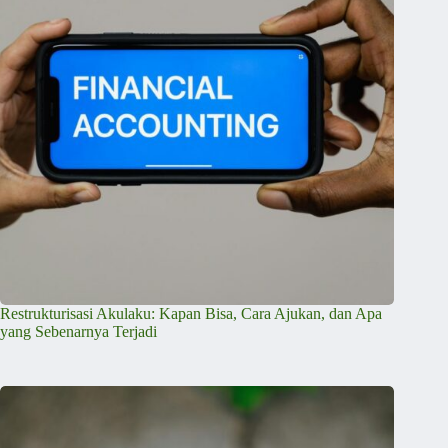
Restrukturisasi Akulaku: Kapan Bisa, Cara Ajukan, dan Apa
yang Sebenarnya Terjadi