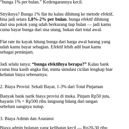
“bunga 1% per bulan.” Kedengarannya kecil.
Stryiknya? Bunga 1% flat itu kalau dihitung ke metode efektif,
bisa jadi setara
1,8%-2% per bulan
. bunga efektif dihitung
dari sisa pokok yang udah berkurang tiap bulan — jadi kamu
cuma bayar bunga dari sisa utang, bukan dari total awal.
Flat rate itu kayak hitung bunga dari harga awal barang yang
udah kamu bayar sebagian. Efektif lebih adil buat kamu
sebagai peminjam.
Jadi selalu tanya:
“bunga efektifnya berapa?”
Kalau bank
cuma bisa kasih angka flat, minta simulasi cicilan lengkap biar
keliatan biaya sebenarnya.
2. Biaya Provisi: Sekali Bayar, 1-3% dari Total Pinjaman
Banyak bank narik biaya provisi di muka. Pinjam Rp50 juta,
bayarin 1% = Rp500 ribu langsung hilang dari tangan
sebelum uangnya nutup.
3. Biaya Admin dan Asuransi
Biaya admin bulanan yang kelihatan kecil — Rp20-30 ribu