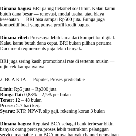
Dimana bagus:
BRI paling fleksibel soal limit. Kalau kamu
butuh dana besar — renovasi, modal usaha, atau biaya
kesehatan — BRI bisa sampai Rp500 juta. Bunga juga
kompetitif buat yang punya profil kredit bagus.
Dimana ribet:
Prosesnya lebih lama dari kompetitor digital.
Kalau kamu butuh dana cepat, BRI bukan pilihan pertama.
Document requirements juga lebih banyak.
BRI juga sering kasih promotional rate di tertentu musim —
rajin cek kampanyanya.
2. BCA KTA — Populer, Proses predictable
Limit:
Rp5 juta – Rp300 juta
Bunga flat:
0,88% – 2,5% per bulan
Tenor:
12 – 48 bulan
Proses:
5-7 hari kerja
Syarat:
KTP, NPWP, slip gaji, rekening koran 3 bulan
Dimana bagus:
Reputasi BCA sebagai bank terbesar bikin
banyak orang percaya.proses lebih terstruktur, pelanggan
service reachable, dan BCA punya banyak channel pengajuan