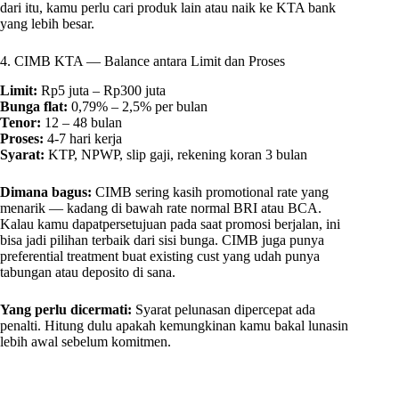
dari itu, kamu perlu cari produk lain atau naik ke KTA bank
yang lebih besar.
4. CIMB KTA — Balance antara Limit dan Proses
Limit:
Rp5 juta – Rp300 juta
Bunga flat:
0,79% – 2,5% per bulan
Tenor:
12 – 48 bulan
Proses:
4-7 hari kerja
Syarat:
KTP, NPWP, slip gaji, rekening koran 3 bulan
Dimana bagus:
CIMB sering kasih promotional rate yang
menarik — kadang di bawah rate normal BRI atau BCA.
Kalau kamu dapatpersetujuan pada saat promosi berjalan, ini
bisa jadi pilihan terbaik dari sisi bunga. CIMB juga punya
preferential treatment buat existing cust yang udah punya
tabungan atau deposito di sana.
Yang perlu dicermati:
Syarat pelunasan dipercepat ada
penalti. Hitung dulu apakah kemungkinan kamu bakal lunasin
lebih awal sebelum komitmen.