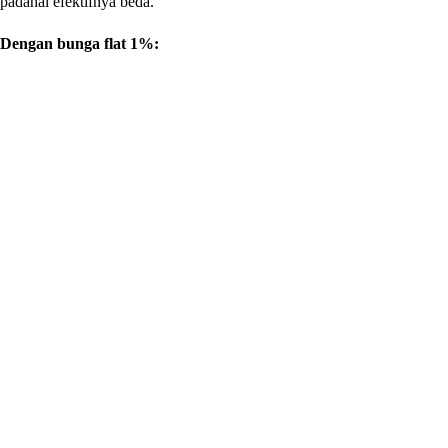
padahal efektifnya beda.
Dengan bunga flat 1%: