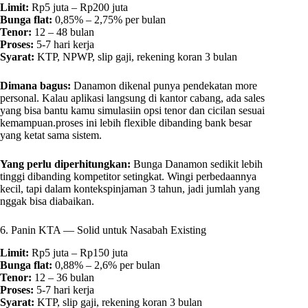
Limit:
Rp5 juta – Rp200 juta
Bunga flat:
0,85% – 2,75% per bulan
Tenor:
12 – 48 bulan
Proses:
5-7 hari kerja
Syarat:
KTP, NPWP, slip gaji, rekening koran 3 bulan
Dimana bagus:
Danamon dikenal punya pendekatan more
personal. Kalau aplikasi langsung di kantor cabang, ada sales
yang bisa bantu kamu simulasiin opsi tenor dan cicilan sesuai
kemampuan.proses ini lebih flexible dibanding bank besar
yang ketat sama sistem.
Yang perlu diperhitungkan:
Bunga Danamon sedikit lebih
tinggi dibanding kompetitor setingkat. Wingi perbedaannya
kecil, tapi dalam kontekspinjaman 3 tahun, jadi jumlah yang
nggak bisa diabaikan.
6. Panin KTA — Solid untuk Nasabah Existing
Limit:
Rp5 juta – Rp150 juta
Bunga flat:
0,88% – 2,6% per bulan
Tenor:
12 – 36 bulan
Proses:
5-7 hari kerja
Syarat:
KTP, slip gaji, rekening koran 3 bulan