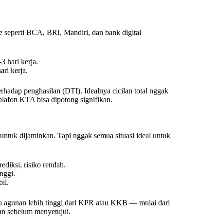
ne seperti BCA, BRI, Mandiri, dan bank digital
 hari kerja.
ri kerja.
erhadap penghasilan (DTI). Idealnya cicilan total nggak
 plafon KTA bisa dipotong signifikan.
ntuk dijaminkan. Tapi nggak semua situasi ideal untuk
ediksi, risiko rendah.
nggi.
il.
pa agunan lebih tinggi dari KPR atau KKB — mulai dari
aran sebelum menyetujui.