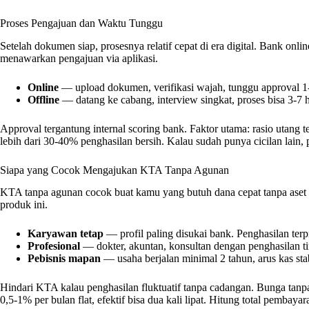
Proses Pengajuan dan Waktu Tunggu
Setelah dokumen siap, prosesnya relatif cepat di era digital. Bank onli
menawarkan pengajuan via aplikasi.
Online
— upload dokumen, verifikasi wajah, tunggu approval 1-3
Offline
— datang ke cabang, interview singkat, proses bisa 3-7 ha
Approval tergantung internal scoring bank. Faktor utama: rasio utang t
lebih dari 30-40% penghasilan bersih. Kalau sudah punya cicilan lain,
Siapa yang Cocok Mengajukan KTA Tanpa Agunan
KTA tanpa agunan cocok buat kamu yang butuh dana cepat tanpa aset u
produk ini.
Karyawan tetap
— profil paling disukai bank. Penghasilan terpr
Profesional
— dokter, akuntan, konsultan dengan penghasilan ti
Pebisnis mapan
— usaha berjalan minimal 2 tahun, arus kas stab
Hindari KTA kalau penghasilan fluktuatif tanpa cadangan. Bunga tan
0,5-1% per bulan flat, efektif bisa dua kali lipat. Hitung total pembay