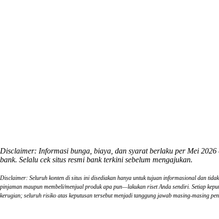
Disclaimer: Informasi bunga, biaya, dan syarat berlaku per Mei 202
bank. Selalu cek situs resmi bank terkini sebelum mengajukan.
Disclaimer: Seluruh konten di situs ini disediakan hanya untuk tujuan informasional dan ti
pinjaman maupun membeli/menjual produk apa pun—lakukan riset Anda sendiri. Setiap kep
kerugian; seluruh risiko atas keputusan tersebut menjadi tanggung jawab masing-masin