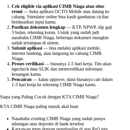
Cek eligible via aplikasi CIMB Niaga atau situs
resmi
— buka aplikasi OCTO Mobile atau datang ke
cabang. Simulator online bisa kasih gambaran cicilan
berdasarkan input kamu.
Pastikan dokumen lengkap
— KTP, NPWP, slip gaji
3 bulan, rekening koran. Untuk yang sudah jadi
nasabahn CIMB Niaga, beberapa dokumen mungkin
sudah tersimpan di sistem.
Submit aplikasi
— bisa melalui aplikasi mobile,
internet banking, atau langsung ke cabang CIMB
Niaga.
Proses verifikasi
— biasanya 2-5 hari kerja. Tim akan
ngecheck data SLIK dan memverifikasi informasi
keuangan kamu.
Pencairan
— kalau approve, dana biasanya cair dalam
1-3 hari kerja ke rekening CIMB Niaga kamu.
Siapa yang Paling Cocok dengan KTA CIMB Niaga?
KTA CIMB Niaga paling masuk akal buat:
Nasabahn existing CIMB Niaga yang sudah punya
tabungan atau deposito di bank tersebut
Karyawan tetap dengan penghasilan di atas Rp5 juta