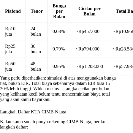
Bunga
Cicilan per
Plafond
Tenor
per
Total B
Bulan
Bulan
Rp10
24
0.68%
~Rp457.000
~Rp10.96
juta
bulan
Rp25
36
0.79%
~Rp794.000
~Rp28.58
juta
bulan
Rp50
48
0.95%
~Rp1.208.000
~Rp57.98
juta
bulan
Yang perlu diperhatikan: simulasi di atas menggunakan bunga
flat, bukan EIR. Total biaya sebenarnya dalam EIR bisa 15-
20% lebih tinggi. Which means — angka cicilan per bulan
yang kelihatan kecil belum tentu mencerminkan biaya total
yang akan kamu bayarkan.
Langkah Daftar KTA CIMB Niaga
Kalau kamu sudah punya rekening CIMB Niaga, berikut
langkah daftar: