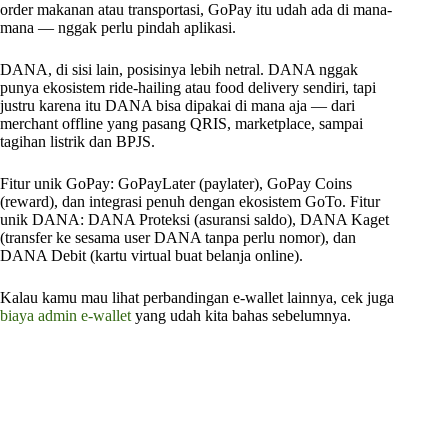
order makanan atau transportasi, GoPay itu udah ada di mana-
mana — nggak perlu pindah aplikasi.
DANA, di sisi lain, posisinya lebih netral. DANA nggak
punya ekosistem ride-hailing atau food delivery sendiri, tapi
justru karena itu DANA bisa dipakai di mana aja — dari
merchant offline yang pasang QRIS, marketplace, sampai
tagihan listrik dan BPJS.
Fitur unik GoPay: GoPayLater (paylater), GoPay Coins
(reward), dan integrasi penuh dengan ekosistem GoTo. Fitur
unik DANA: DANA Proteksi (asuransi saldo), DANA Kaget
(transfer ke sesama user DANA tanpa perlu nomor), dan
DANA Debit (kartu virtual buat belanja online).
Kalau kamu mau lihat perbandingan e-wallet lainnya, cek juga
biaya admin e-wallet
yang udah kita bahas sebelumnya.