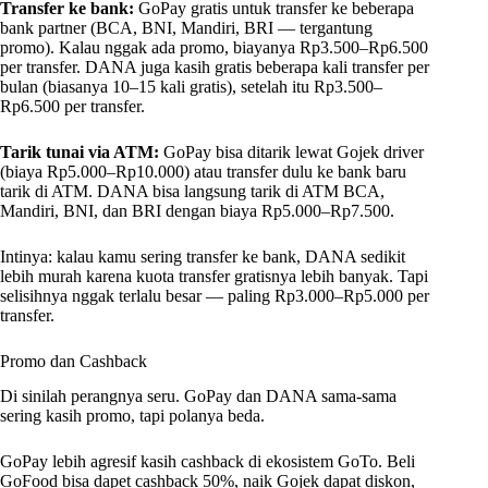
Transfer ke bank:
GoPay gratis untuk transfer ke beberapa
bank partner (BCA, BNI, Mandiri, BRI — tergantung
promo). Kalau nggak ada promo, biayanya Rp3.500–Rp6.500
per transfer. DANA juga kasih gratis beberapa kali transfer per
bulan (biasanya 10–15 kali gratis), setelah itu Rp3.500–
Rp6.500 per transfer.
Tarik tunai via ATM:
GoPay bisa ditarik lewat Gojek driver
(biaya Rp5.000–Rp10.000) atau transfer dulu ke bank baru
tarik di ATM. DANA bisa langsung tarik di ATM BCA,
Mandiri, BNI, dan BRI dengan biaya Rp5.000–Rp7.500.
Intinya: kalau kamu sering transfer ke bank, DANA sedikit
lebih murah karena kuota transfer gratisnya lebih banyak. Tapi
selisihnya nggak terlalu besar — paling Rp3.000–Rp5.000 per
transfer.
Promo dan Cashback
Di sinilah perangnya seru. GoPay dan DANA sama-sama
sering kasih promo, tapi polanya beda.
GoPay lebih agresif kasih cashback di ekosistem GoTo. Beli
GoFood bisa dapet cashback 50%, naik Gojek dapat diskon,