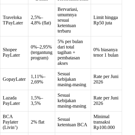
Bervariasi,
umumnya
Traveloka
2,5%–
Limit hingga
sesuai
TPayLater
4,8% (flat)
Rp50 juta
ketentuan
terbaru
5% per bulan
0%–2,95%
dari total
Shopee
0% biasanya
(tergantung
tagihan +
PayLater
tenor 1 bulan
program)
pembatasan
akses
Sesuai
1,11%–
Rate per Juni
GopayLater
kebijakan
2,69%
2026
masing-masing
Sesuai
Lazada
1,5%–
Rate per Juni
kebijakan
PayLater
3,5%
2026
masing-masing
BCA
Minimal
Sesuai
Paylater
2% flat
transaksi
ketentuan BCA
(Livin’)
Rp100.000