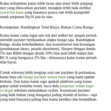
Kalau kebutuhan kamu lebih besar atau tenor lebih panjang
dari yang ditawarkan paylater, mungkin lebih baik melihat
syarat kta bank
yang biasanya punya rate lebih kompetitif
untuk pinjaman Rp10 juta ke atas.
Kesimpulan: Bandingkan Total Biaya, Bukan Cuma Bunga
Kalau kamu cuma ingat satu hal dari artikel ini: jangan pernah
memilih paylater berdasarkan angka bunga saja. Bandingkan
bunga, denda keterlambatan, dan konsekuensi non-keuangan
(pembatasan akses, penalti ekosistem). Shopee dengan denda
5% dan Blibli dengan denda 10% bisa jauh lebih mahal dari
BCA yang bunganya 2% flat—khususnya kalau kamu pernah
telat bayar.
Untuk referensi lebih lengkap soal rate paylater di perbankan,
kamu bisa cek
bunga paylater semua bank
yang kami update
berkala. Dan kalau kamu ragu apakah platform yang kamu
pakai sudah terdaftar resmi, baca dulu
pinjaman online legal
vs ilegal
sebelum melanjutkan cicilan. Keputusan paylater
yang baik bukan yang bunganya paling rendah di kertas—tapi
yang total biayanya paling bisa kamu prediksi dan kendalikan.