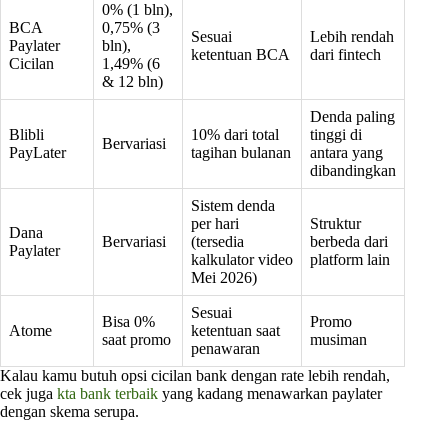
0% (1 bln),
BCA
0,75% (3
Sesuai
Lebih rendah
Paylater
bln),
ketentuan BCA
dari fintech
Cicilan
1,49% (6
& 12 bln)
Denda paling
Blibli
10% dari total
tinggi di
Bervariasi
PayLater
tagihan bulanan
antara yang
dibandingkan
Sistem denda
per hari
Struktur
Dana
Bervariasi
(tersedia
berbeda dari
Paylater
kalkulator video
platform lain
Mei 2026)
Sesuai
Bisa 0%
Promo
Atome
ketentuan saat
saat promo
musiman
penawaran
Kalau kamu butuh opsi cicilan bank dengan rate lebih rendah,
cek juga
kta bank terbaik
yang kadang menawarkan paylater
dengan skema serupa.