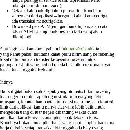
hanya pelanggan service biasa, tapi khusus kartu
hilang/dicuri di luar negeri).
Cek apakah bank digitalmu punya fitur kunci kartu
sementara dari aplikasi – berguna kalau kamu curiga
ada transaksi mencurigakan.
Download peta ATM jaringan bank tujuan, atau catat
lokasi ATM cabang bank besar di kota yang akan
dikunjungi.
Satu lagi: pastikan kamu paham
limit transfer bank
digital
yang kamu pakai, terutama kalau perlu kirim uang ke rekening
lokal di tujuan atau transfer ke sesama traveler untuk
patungan. Limit yang berbeda-beda bisa bikin rencana bayar
kacau kalau nggak dicek dulu.
Intinya
Bank digital bukan solusi ajaib yang otomatis bikin traveling
luar negeri murah. Tapi dengan struktur biaya yang lebih
transparan, kemudahan pantau transaksi real-time, dan kontrol
limit dari aplikasi, kamu punya alat yang lebih baik untuk
mengelola uang di luar negeri dibanding waktu cuma
andalkan kartu konvensional plus tebak-tebakan kurs.
Kuncinya bukan cuma pilih bank yang tepat – tapi paham cara
kerja di balik setiap transaksi, biar nggak ada biaya yang