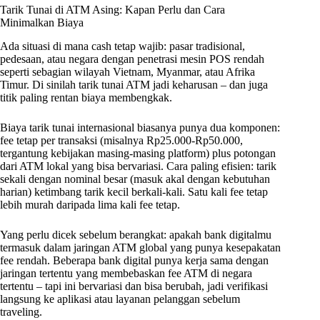
Tarik Tunai di ATM Asing: Kapan Perlu dan Cara
Minimalkan Biaya
Ada situasi di mana cash tetap wajib: pasar tradisional,
pedesaan, atau negara dengan penetrasi mesin POS rendah
seperti sebagian wilayah Vietnam, Myanmar, atau Afrika
Timur. Di sinilah tarik tunai ATM jadi keharusan – dan juga
titik paling rentan biaya membengkak.
Biaya tarik tunai internasional biasanya punya dua komponen:
fee tetap per transaksi (misalnya Rp25.000-Rp50.000,
tergantung kebijakan masing-masing platform) plus potongan
dari ATM lokal yang bisa bervariasi. Cara paling efisien: tarik
sekali dengan nominal besar (masuk akal dengan kebutuhan
harian) ketimbang tarik kecil berkali-kali. Satu kali fee tetap
lebih murah daripada lima kali fee tetap.
Yang perlu dicek sebelum berangkat: apakah bank digitalmu
termasuk dalam jaringan ATM global yang punya kesepakatan
fee rendah. Beberapa bank digital punya kerja sama dengan
jaringan tertentu yang membebaskan fee ATM di negara
tertentu – tapi ini bervariasi dan bisa berubah, jadi verifikasi
langsung ke aplikasi atau layanan pelanggan sebelum
traveling.