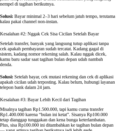
nempel di tagihan berikutnya.
Solusi:
Bayar minimal 2–3 hari sebelum jatuh tempo, terutama
kalau pakai channel non-instan.
Kesalahan #2: Nggak Cek Sisa Cicilan Setelah Bayar
Setelah transfer, banyak yang langsung tutup aplikasi tanpa
cek apakah pembayaran sudah tercatat. Kadang gagal di
sistem, kadang nomor rekening salah. Kalau nggak dicek,
kamu baru sadar saat tagihan bulan depan udah nambah
denda.
Solusi:
Setelah bayar, cek mutasi rekening dan cek di aplikasi
apakah cicilan udah terposting. Kalau belum, hubungi layanan
telepon bank dalam 24 jam.
Kesalahan #3: Bayar Lebih Kecil dari Tagihan
Misalnya tagihan Rp1.500.000, tapi kamu cuma transfer
Rp1.400.000 karena “bulan ini ketat”. Sisanya Rp100.000
tetap dianggap tunggakan dan kena bunga keterlambatan.
Plus, sisa Rp100.000 ini ditambahkan ke tagihan bulan depan
— yang artinya tagihan berikutnya jadi lebih gede.