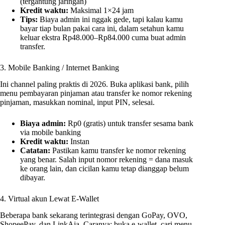
(tergantung jaringan)
Kredit waktu:
Maksimal 1×24 jam
Tips:
Biaya admin ini nggak gede, tapi kalau kamu
bayar tiap bulan pakai cara ini, dalam setahun kamu
keluar ekstra Rp48.000–Rp84.000 cuma buat admin
transfer.
3. Mobile Banking / Internet Banking
Ini channel paling praktis di 2026. Buka aplikasi bank, pilih
menu pembayaran pinjaman atau transfer ke nomor rekening
pinjaman, masukkan nominal, input PIN, selesai.
Biaya admin:
Rp0 (gratis) untuk transfer sesama bank
via mobile banking
Kredit waktu:
Instan
Catatan:
Pastikan kamu transfer ke nomor rekening
yang benar. Salah input nomor rekening = dana masuk
ke orang lain, dan cicilan kamu tetap dianggap belum
dibayar.
4. Virtual akun Lewat E-Wallet
Beberapa bank sekarang terintegrasi dengan GoPay, OVO,
ShopeePay, dan LinkAja. Caranya: buka e-wallet, cari menu