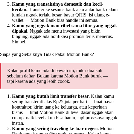
Kamu yang transaksinya domestik dan kecil-
kecilan.
Transfer ke sesama bank atau antar bank dalam
jumlah nggak terlalu besar, bayar QRIS, isi ulang e-
wallet — Motion Bank bisa handle ini semua.
Kamu yang nggak mau ribet sama fitur yang nggak
dipakai.
Nggak ada menu investasi yang bikin
bingung, nggak ada notifikasi promosi terus-menerus.
Simpel.
Siapa yang Sebaiknya Tidak Pakai Motion Bank?
Kalau profil kamu ada di bawah ini, mikir dua kali
sebelum daftar. Bukan karena Motion Bank buruk —
tapi karena ada yang lebih cocok.
Kamu yang butuh limit transfer besar.
Kalau kamu
sering transfer di atas Rp25 juta per hari — buat bayar
kontraktor, kirim uang ke keluarga, atau keperluan
bisnis — limit Motion Bank di level dasar nggak akan
cukup. naik level akun bisa bantu, tapi prosesnya nggak
instan.
Kamu yang sering traveling ke luar negeri.
Motion
Bank nggak punya fitur multi-currency. Kalau kamu