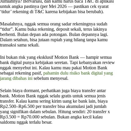
Jumlahnya? Bervariasi, dan kamu harus baca T&C di aplikasi
untuk angka pastinya (per Mei 2026 — pastikan cek syarat
‘tidur’ rekening di T&C karena kebijakan bisa berubah).
Masalahnya, nggak semua orang sadar rekeningnya sudah
“tidur”. Kamu buka rekening, deposit sekali, terus lakinya
berhenti. Bulan depan ada potongan. Bulan depannya lagi.
Dalam setahun, bisa jutaan rupiah yang hilang tanpa kamu
transaksi sama sekali.
Ini bukan risk yang eksklusif Motion Bank — hampir semua
bank digital punya kebijakan seretan. Tapi kebanyakan review
nggak menyebut ini. Kalau kamu mau pakai Motion Bank
sebagai rekening pasif,
pahamin dulu risiko bank digital yang
jarang dibahas ini
sebelum menyesal.
Selain biaya dormant, perhatikan juga biaya transfer antar
bank. Motion Bank nggak selalu gratis untuk semua jenis
transfer. Kalau kamu sering kirim uang ke bank lain, biaya
Rp2.500–Rp6.500 per transfer bisa akumulasi jadi jumlah
yang signifikan dalam sebulan. Hitung sendiri: 20 transfer x
Rp3.500 = Rp70.000 sebulan. Bukan angka kecil kalau
saldomu nggak terlalu besar.