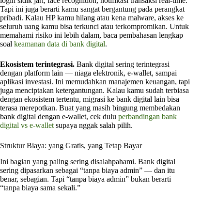
login sidik jari, face recognition, notifikasi transaksi real-time.
Tapi ini juga berarti kamu sangat bergantung pada perangkat
pribadi. Kalau HP kamu hilang atau kena malware, akses ke
seluruh uang kamu bisa terkunci atau terkompromikan. Untuk
memahami risiko ini lebih dalam, baca pembahasan lengkap
soal
keamanan data di bank digital
.
Ekosistem terintegrasi.
Bank digital sering terintegrasi
dengan platform lain — niaga elektronik, e-wallet, sampai
aplikasi investasi. Ini memudahkan manajemen keuangan, tapi
juga menciptakan ketergantungan. Kalau kamu sudah terbiasa
dengan ekosistem tertentu, migrasi ke bank digital lain bisa
terasa merepotkan. Buat yang masih bingung membedakan
bank digital dengan e-wallet, cek dulu
perbandingan bank
digital vs e-wallet
supaya nggak salah pilih.
Struktur Biaya: yang Gratis, yang Tetap Bayar
Ini bagian yang paling sering disalahpahami. Bank digital
sering dipasarkan sebagai “tanpa biaya admin” — dan itu
benar, sebagian. Tapi “tanpa biaya admin” bukan berarti
“tanpa biaya sama sekali.”