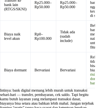
Transfer ke
Rp25.000–
Rp25.000–
bank digital
bank lain
Rp50.000
Rp50.000
nggak pun
(RTGS/SKNI)
keunggulan
di sini
Beberapa
bank digital
Tidak ada
Biaya naik
Rp0–
mewajibka
(sudah
level akun
Rp100.000
naik level
include)
untuk akses
fitur penuh
Rekening
tidak aktif
bisa kena
Biaya dormant
Bervariasi
Bervariasi
biaya — ce
risiko biaya
dormant di
bank digital
Intinya: bank digital memang lebih murah untuk transaksi
sehari-hari — transfer, pembayaran, cek saldo. Tapi begitu
kamu butuh layanan yang melampaui transaksi dasar,
biayanya bisa setara atau bahkan lebih mahal. Jangan terjebak
framing “gratis” tanpa baca syarat dan ketentuan lengkap.