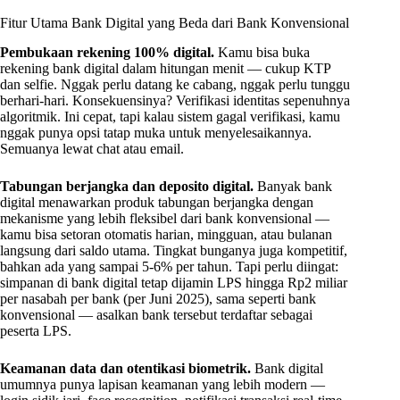
Fitur Utama Bank Digital yang Beda dari Bank Konvensional
Pembukaan rekening 100% digital.
Kamu bisa buka
rekening bank digital dalam hitungan menit — cukup KTP
dan selfie. Nggak perlu datang ke cabang, nggak perlu tunggu
berhari-hari. Konsekuensinya? Verifikasi identitas sepenuhnya
algoritmik. Ini cepat, tapi kalau sistem gagal verifikasi, kamu
nggak punya opsi tatap muka untuk menyelesaikannya.
Semuanya lewat chat atau email.
Tabungan berjangka dan deposito digital.
Banyak bank
digital menawarkan produk tabungan berjangka dengan
mekanisme yang lebih fleksibel dari bank konvensional —
kamu bisa setoran otomatis harian, mingguan, atau bulanan
langsung dari saldo utama. Tingkat bunganya juga kompetitif,
bahkan ada yang sampai 5-6% per tahun. Tapi perlu diingat:
simpanan di bank digital tetap dijamin LPS hingga Rp2 miliar
per nasabah per bank (per Juni 2025), sama seperti bank
konvensional — asalkan bank tersebut terdaftar sebagai
peserta LPS.
Keamanan data dan otentikasi biometrik.
Bank digital
umumnya punya lapisan keamanan yang lebih modern —