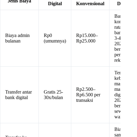
Jenis Biaya
Digital
Konvensional
Diketahu
Bank
konvension
rata-rata
bank BUK
Biaya admin
Rp0
Rp15.000–
3-4 per
bulanan
(umumnya)
Rp25.000
2025,
bervariasi
per jenis
rekening
Tergantung
kebijakan
masing-
Rp2.500–
masing ban
Transfer antar
Gratis 25-
Rp6.500 per
digital per
bank digital
30x/bulan
transaksi
2025; bisa
berubah
sewaktu-
waktu
Biaya ini
sama —