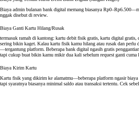
Biaya admin bulanan bank digital memang biasanya Rp0–Rp6.500—murah.
nggak disebut di review.
Biaya Ganti Kartu Hilang/Rusak
termasuk ramah di kantong: kartu debit fisik gratis, kartu digital grat
sering bikin kaget. Kalau kartu fisik kamu hilang atau rusak dan per
—tergantung platform. Beberapa bank digital ngasih gratis penggantia
tapi cukup buat bikin kamu mikir dua kali sebelum request ganti cuma k
Biaya Kirim Kartu
Kartu fisik yang dikirim ke alamatmu—beberapa platform ngasir biay
tapi syaratnya biasanya minimal saldo atau transaksi tertentu. Cek seb