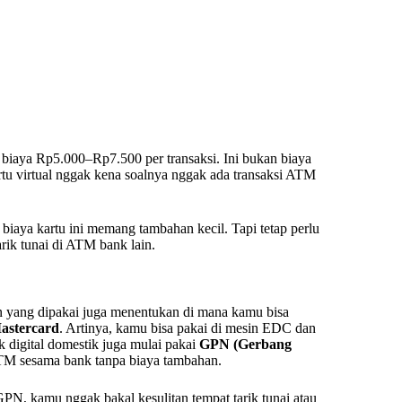
a biaya Rp5.000–Rp7.500 per transaksi. Ini bukan biaya
u virtual nggak kena soalnya nggak ada transaksi ATM
biaya kartu ini memang tambahan kecil. Tapi tetap perlu
arik tunai di ATM bank lain.
gan yang dipakai juga menentukan di mana kamu bisa
astercard
. Artinya, kamu bisa pakai di mesin EDC dan
digital domestik juga mulai pakai
GPN (Gerbang
ATM sesama bank tanpa biaya tambahan.
GPN, kamu nggak bakal kesulitan tempat tarik tunai atau