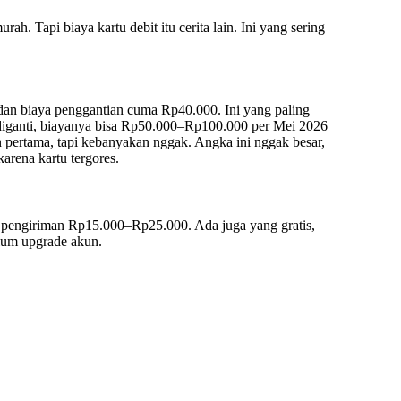
 Tapi biaya kartu debit itu cerita lain. Ini yang sering
is, dan biaya penggantian cuma Rp40.000. Ini yang paling
lu diganti, biayanya bisa Rp50.000–Rp100.000 per Mei 2026
n pertama, tapi kebanyakan nggak. Angka ini nggak besar,
arena kartu tergores.
a pengiriman Rp15.000–Rp25.000. Ada juga yang gratis,
elum upgrade akun.