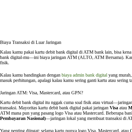
Biaya Transaksi di Luar Jaringan
Kalau kamu pakai kartu debit bank digital di ATM bank lain, bisa ken
bank digital-mu—ini biaya jaringan ATM (ALTO, ATM Bersama). Kart
fisik.
Kalau kamu bandingkan dengan
biaya admin bank digital
yang murah, 
masuk perhitungan, apalagi kalau kamu sering ganti kartu atau sering t
Jaringan ATM: Visa, Mastercard, atau GPN?
Kartu debit bank digital itu nggak cuma soal fisik atau virtual—jarin
transaksi. Mayoritas kartu debit bank digital pakai jaringan
Visa
atau
M
ATM mana pun yang pasang logo Visa atau Mastercard. Beberapa bank 
Pembayaran Nasional)
—jaringan lokal yang membuat transaksi di 
Yang penting diingat: selama kartu punya logo Visa, Mastercard, atau 