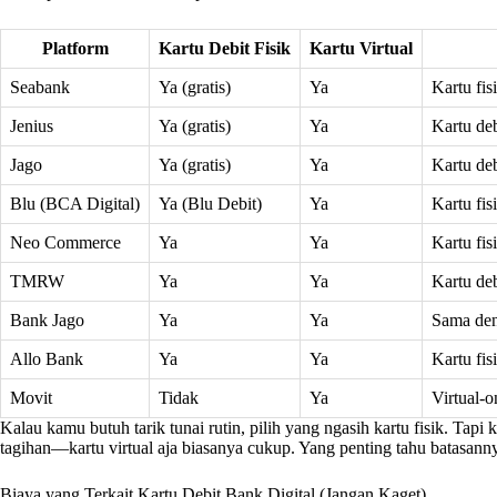
Platform
Kartu Debit Fisik
Kartu Virtual
Seabank
Ya (gratis)
Ya
Kartu fis
Jenius
Ya (gratis)
Ya
Kartu deb
Jago
Ya (gratis)
Ya
Kartu deb
Blu (BCA Digital)
Ya (Blu Debit)
Ya
Kartu fis
Neo Commerce
Ya
Ya
Kartu fis
TMRW
Ya
Ya
Kartu de
Bank Jago
Ya
Ya
Sama den
Allo Bank
Ya
Ya
Kartu fis
Movit
Tidak
Ya
Virtual-o
Kalau kamu butuh tarik tunai rutin, pilih yang ngasih kartu fisik. Ta
tagihan—kartu virtual aja biasanya cukup. Yang penting tahu batasa
Biaya yang Terkait Kartu Debit Bank Digital (Jangan Kaget)