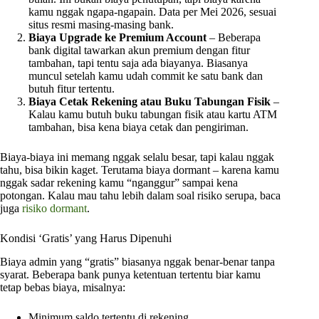
kamu nggak ngapa-ngapain. Data per Mei 2026, sesuai
situs resmi masing-masing bank.
Biaya Upgrade ke Premium Account
– Beberapa
bank digital tawarkan akun premium dengan fitur
tambahan, tapi tentu saja ada biayanya. Biasanya
muncul setelah kamu udah commit ke satu bank dan
butuh fitur tertentu.
Biaya Cetak Rekening atau Buku Tabungan Fisik
–
Kalau kamu butuh buku tabungan fisik atau kartu ATM
tambahan, bisa kena biaya cetak dan pengiriman.
Biaya-biaya ini memang nggak selalu besar, tapi kalau nggak
tahu, bisa bikin kaget. Terutama biaya dormant – karena kamu
nggak sadar rekening kamu “nganggur” sampai kena
potongan. Kalau mau tahu lebih dalam soal risiko serupa, baca
juga
risiko dormant
.
Kondisi ‘Gratis’ yang Harus Dipenuhi
Biaya admin yang “gratis” biasanya nggak benar-benar tanpa
syarat. Beberapa bank punya ketentuan tertentu biar kamu
tetap bebas biaya, misalnya:
Minimum saldo tertentu di rekening