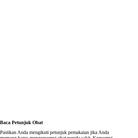
Baca Petunjuk Obat
Pastikan Anda mengikuti petunjuk pemakaian jika Anda
memang harus mengonsumsi obat pereda sakit. Konsumsi