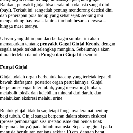
Bahkan, penyakit ginjal bisa teralami pada usia sangat dini
(bayi). Terkait ini, sangatlah penting mendorong deteksi dini
dan penerapan pola hidup yang sehat sejak seorang ibu
mengandung bayinya – lahir – tumbuh besar – dewasa –
hingga masa tuanya.
Ulasan yang dihimpun dari berbagai sumber ini akan
memaparkan tentang
penyakit Gagal Ginjal Kronis
, dengan
segala aspek terkait selengkap mungkin. Sebelumnya akan
diurai terlebih dahulu
Fungsi dari Ginjal
itu sendiri.
Fungsi Ginjal
Ginjal adalah organ berbentuk kacang yang terletak tepat di
bawah diafragma, posterior organ perut lainnya. Ginjal
berperan sebagai filter tubuh, yang menyaring limbah,
metabolit toksik dan kelebihan mineral dari darah, dan
melakukan ekskresi melalui urine.
Bentuk ginjal tidak besar, tetapi fungsinya teramat penting
bagi tubuh. Ginjal sangat berperan dalam sistem ekskresi
(proses pembuangan sisa metabolisme dan benda tidak
berguna lainnya) pada tubuh manusia. Sepasang ginjal pada
manusia berukuran panjang sekitar 10 cm, dengan berat