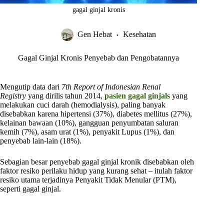
gagal ginjal kronis
Gen Hebat
Kesehatan
Gagal Ginjal Kronis Penyebab dan Pengobatannya
Mengutip data dari
7th Report of Indonesian Renal
Registry
yang dirilis tahun 2014,
pasien gagal ginjal
s
yang
melakukan cuci darah (hemodialysis), paling banyak
disebabkan karena hipertensi (37%), diabetes mellitus (27%),
kelainan bawaan (10%), gangguan penyumbatan saluran
kemih (7%), asam urat (1%), penyakit Lupus (1%), dan
penyebab lain-lain (18%).
Sebagian besar penyebab gagal ginjal kronik disebabkan oleh
faktor resiko perilaku hidup yang kurang sehat – itulah faktor
resiko utama terjadinya Penyakit Tidak Menular (PTM),
seperti gagal ginjal.