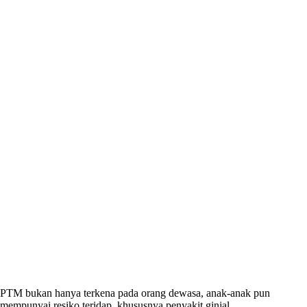
PTM bukan hanya terkena pada orang dewasa, anak-anak pun
mempunyai resiko teridap, khususnya penyakit ginjal.