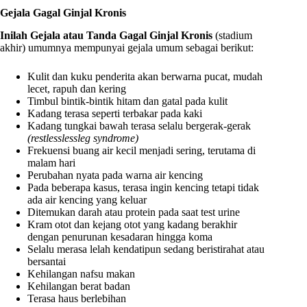
Gejala Gagal Ginjal Kronis
Inilah Gejala
atau Tanda
Gagal Ginjal Kronis
(stadium
akhir) umumnya mempunyai gejala umum sebagai berikut:
Kulit dan kuku penderita akan berwarna pucat, mudah
lecet, rapuh dan kering
Timbul bintik-bintik hitam dan gatal pada kulit
Kadang terasa seperti terbakar pada kaki
Kadang tungkai bawah terasa selalu bergerak-gerak
(restlesslessleg syndrome)
Frekuensi buang air kecil menjadi sering, terutama di
malam hari
Perubahan nyata pada warna air kencing
Pada beberapa kasus, terasa ingin kencing tetapi tidak
ada air kencing yang keluar
Ditemukan darah atau protein pada saat test urine
Kram otot dan kejang otot yang kadang berakhir
dengan penurunan kesadaran hingga koma
Selalu merasa lelah kendatipun sedang beristirahat atau
bersantai
Kehilangan nafsu makan
Kehilangan berat badan
Terasa haus berlebihan