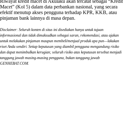
Riwayat kredit macet di Akulaku akan tercatat sebagai “Kredit
Macet” (Kol 5) dalam data perbankan nasional, yang secara
efektif menutup akses pengguna terhadap KPR, KKB, atau
pinjaman bank lainnya di masa depan.
Disclaimer: Seluruh konten di situs ini disediakan hanya untuk tujuan
informasional dan tidak dimaksudkan sebagai saran, rekomendasi, atau ajakan
untuk melakukan pinjaman maupun membeli/menjual produk apa pun—lakukan
riset Anda sendiri. Setiap keputusan yang diambil pengguna mengandung risiko
dan dapat menimbulkan kerugian; seluruh risiko atas keputusan tersebut menjadi
tanggung jawab masing-masing pengguna, bukan tanggung jawab
GENHEBAT.COM.