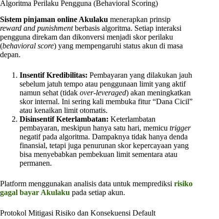
Algoritma Perilaku Pengguna (Behavioral Scoring)
Sistem pinjaman online Akulaku
menerapkan prinsip
reward and punishment
berbasis algoritma. Setiap interaksi
pengguna direkam dan dikonversi menjadi skor perilaku
(
behavioral score
) yang mempengaruhi status akun di masa
depan.
Insentif Kredibilitas:
Pembayaran yang dilakukan jauh
sebelum jatuh tempo atau penggunaan limit yang aktif
namun sehat (tidak
over-leveraged
) akan meningkatkan
skor internal. Ini sering kali membuka fitur “Dana Cicil”
atau kenaikan limit otomatis.
Disinsentif Keterlambatan:
Keterlambatan
pembayaran, meskipun hanya satu hari, memicu
trigger
negatif pada algoritma. Dampaknya tidak hanya denda
finansial, tetapi juga penurunan skor kepercayaan yang
bisa menyebabkan pembekuan limit sementara atau
permanen.
Platform menggunakan analisis data untuk memprediksi
risiko
gagal bayar Akulaku
pada setiap akun.
Protokol Mitigasi Risiko dan Konsekuensi Default