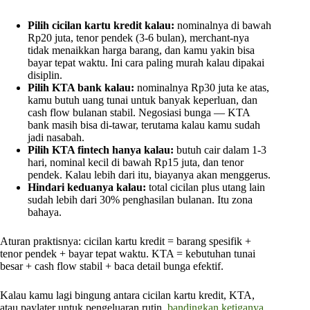
Pilih cicilan kartu kredit kalau:
nominalnya di bawah
Rp20 juta, tenor pendek (3-6 bulan), merchant-nya
tidak menaikkan harga barang, dan kamu yakin bisa
bayar tepat waktu. Ini cara paling murah kalau dipakai
disiplin.
Pilih KTA bank kalau:
nominalnya Rp30 juta ke atas,
kamu butuh uang tunai untuk banyak keperluan, dan
cash flow bulanan stabil. Negosiasi bunga — KTA
bank masih bisa di-tawar, terutama kalau kamu sudah
jadi nasabah.
Pilih KTA fintech hanya kalau:
butuh cair dalam 1-3
hari, nominal kecil di bawah Rp15 juta, dan tenor
pendek. Kalau lebih dari itu, biayanya akan menggerus.
Hindari keduanya kalau:
total cicilan plus utang lain
sudah lebih dari 30% penghasilan bulanan. Itu zona
bahaya.
Aturan praktisnya: cicilan kartu kredit = barang spesifik +
tenor pendek + bayar tepat waktu. KTA = kebutuhan tunai
besar + cash flow stabil + baca detail bunga efektif.
Kalau kamu lagi bingung antara cicilan kartu kredit, KTA,
atau paylater untuk pengeluaran rutin,
bandingkan ketiganya