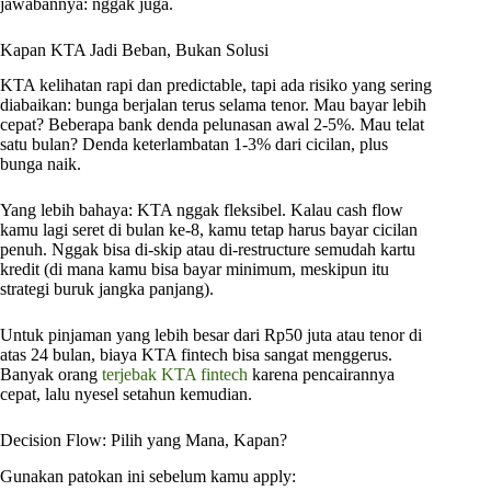
jawabannya: nggak juga.
Kapan KTA Jadi Beban, Bukan Solusi
KTA kelihatan rapi dan predictable, tapi ada risiko yang sering
diabaikan: bunga berjalan terus selama tenor. Mau bayar lebih
cepat? Beberapa bank denda pelunasan awal 2-5%. Mau telat
satu bulan? Denda keterlambatan 1-3% dari cicilan, plus
bunga naik.
Yang lebih bahaya: KTA nggak fleksibel. Kalau cash flow
kamu lagi seret di bulan ke-8, kamu tetap harus bayar cicilan
penuh. Nggak bisa di-skip atau di-restructure semudah kartu
kredit (di mana kamu bisa bayar minimum, meskipun itu
strategi buruk jangka panjang).
Untuk pinjaman yang lebih besar dari Rp50 juta atau tenor di
atas 24 bulan, biaya KTA fintech bisa sangat menggerus.
Banyak orang
terjebak KTA fintech
karena pencairannya
cepat, lalu nyesel setahun kemudian.
Decision Flow: Pilih yang Mana, Kapan?
Gunakan patokan ini sebelum kamu apply: