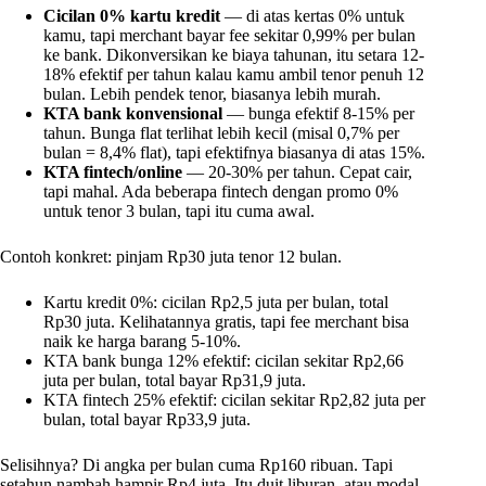
Cicilan 0% kartu kredit
— di atas kertas 0% untuk
kamu, tapi merchant bayar fee sekitar 0,99% per bulan
ke bank. Dikonversikan ke biaya tahunan, itu setara 12-
18% efektif per tahun kalau kamu ambil tenor penuh 12
bulan. Lebih pendek tenor, biasanya lebih murah.
KTA bank konvensional
— bunga efektif 8-15% per
tahun. Bunga flat terlihat lebih kecil (misal 0,7% per
bulan = 8,4% flat), tapi efektifnya biasanya di atas 15%.
KTA fintech/online
— 20-30% per tahun. Cepat cair,
tapi mahal. Ada beberapa fintech dengan promo 0%
untuk tenor 3 bulan, tapi itu cuma awal.
Contoh konkret: pinjam Rp30 juta tenor 12 bulan.
Kartu kredit 0%: cicilan Rp2,5 juta per bulan, total
Rp30 juta. Kelihatannya gratis, tapi fee merchant bisa
naik ke harga barang 5-10%.
KTA bank bunga 12% efektif: cicilan sekitar Rp2,66
juta per bulan, total bayar Rp31,9 juta.
KTA fintech 25% efektif: cicilan sekitar Rp2,82 juta per
bulan, total bayar Rp33,9 juta.
Selisihnya? Di angka per bulan cuma Rp160 ribuan. Tapi
setahun nambah hampir Rp4 juta. Itu duit liburan, atau modal