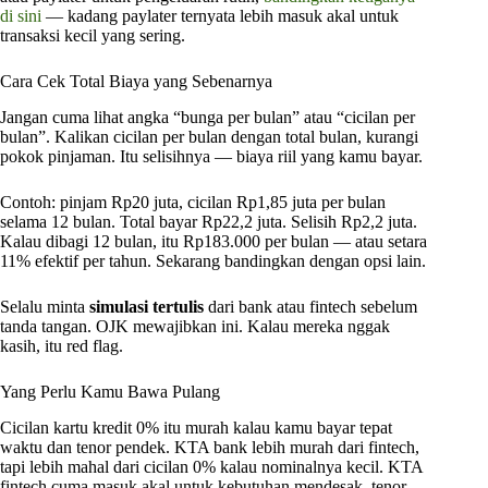
di sini
— kadang paylater ternyata lebih masuk akal untuk
transaksi kecil yang sering.
Cara Cek Total Biaya yang Sebenarnya
Jangan cuma lihat angka “bunga per bulan” atau “cicilan per
bulan”. Kalikan cicilan per bulan dengan total bulan, kurangi
pokok pinjaman. Itu selisihnya — biaya riil yang kamu bayar.
Contoh: pinjam Rp20 juta, cicilan Rp1,85 juta per bulan
selama 12 bulan. Total bayar Rp22,2 juta. Selisih Rp2,2 juta.
Kalau dibagi 12 bulan, itu Rp183.000 per bulan — atau setara
11% efektif per tahun. Sekarang bandingkan dengan opsi lain.
Selalu minta
simulasi tertulis
dari bank atau fintech sebelum
tanda tangan. OJK mewajibkan ini. Kalau mereka nggak
kasih, itu red flag.
Yang Perlu Kamu Bawa Pulang
Cicilan kartu kredit 0% itu murah kalau kamu bayar tepat
waktu dan tenor pendek. KTA bank lebih murah dari fintech,
tapi lebih mahal dari cicilan 0% kalau nominalnya kecil. KTA
fintech cuma masuk akal untuk kebutuhan mendesak, tenor