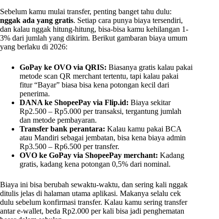
Sebelum kamu mulai transfer, penting banget tahu dulu:
nggak ada yang gratis
. Setiap cara punya biaya tersendiri,
dan kalau nggak hitung-hitung, bisa-bisa kamu kehilangan 1-
3% dari jumlah yang dikirim. Berikut gambaran biaya umum
yang berlaku di 2026:
GoPay ke OVO via QRIS:
Biasanya gratis kalau pakai
metode scan QR merchant tertentu, tapi kalau pakai
fitur “Bayar” biasa bisa kena potongan kecil dari
penerima.
DANA ke ShopeePay via Flip.id:
Biaya sekitar
Rp2.500 – Rp5.000 per transaksi, tergantung jumlah
dan metode pembayaran.
Transfer bank perantara:
Kalau kamu pakai BCA
atau Mandiri sebagai jembatan, bisa kena biaya admin
Rp3.500 – Rp6.500 per transfer.
OVO ke GoPay via ShopeePay merchant:
Kadang
gratis, kadang kena potongan 0,5% dari nominal.
Biaya ini bisa berubah sewaktu-waktu, dan sering kali nggak
ditulis jelas di halaman utama aplikasi. Makanya selalu cek
dulu sebelum konfirmasi transfer. Kalau kamu sering transfer
antar e-wallet, beda Rp2.000 per kali bisa jadi penghematan