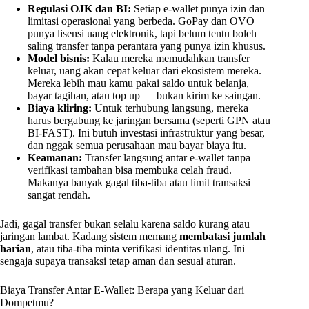
Regulasi OJK dan BI:
Setiap e-wallet punya izin dan
limitasi operasional yang berbeda. GoPay dan OVO
punya lisensi uang elektronik, tapi belum tentu boleh
saling transfer tanpa perantara yang punya izin khusus.
Model bisnis:
Kalau mereka memudahkan transfer
keluar, uang akan cepat keluar dari ekosistem mereka.
Mereka lebih mau kamu pakai saldo untuk belanja,
bayar tagihan, atau top up — bukan kirim ke saingan.
Biaya kliring:
Untuk terhubung langsung, mereka
harus bergabung ke jaringan bersama (seperti GPN atau
BI-FAST). Ini butuh investasi infrastruktur yang besar,
dan nggak semua perusahaan mau bayar biaya itu.
Keamanan:
Transfer langsung antar e-wallet tanpa
verifikasi tambahan bisa membuka celah fraud.
Makanya banyak gagal tiba-tiba atau limit transaksi
sangat rendah.
Jadi, gagal transfer bukan selalu karena saldo kurang atau
jaringan lambat. Kadang sistem memang
membatasi jumlah
harian
, atau tiba-tiba minta verifikasi identitas ulang. Ini
sengaja supaya transaksi tetap aman dan sesuai aturan.
Biaya Transfer Antar E-Wallet: Berapa yang Keluar dari
Dompetmu?