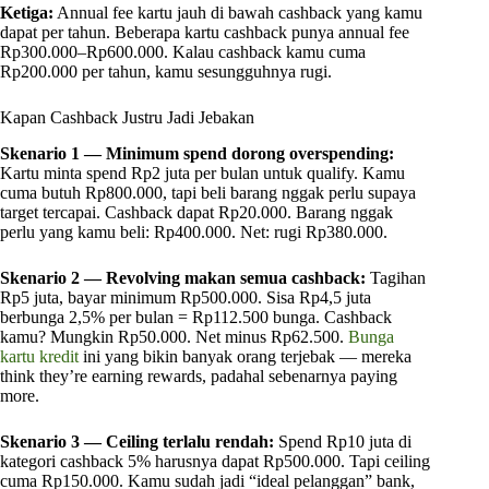
Ketiga:
Annual fee kartu jauh di bawah cashback yang kamu
dapat per tahun. Beberapa kartu cashback punya annual fee
Rp300.000–Rp600.000. Kalau cashback kamu cuma
Rp200.000 per tahun, kamu sesungguhnya rugi.
Kapan Cashback Justru Jadi Jebakan
Skenario 1 — Minimum spend dorong overspending:
Kartu minta spend Rp2 juta per bulan untuk qualify. Kamu
cuma butuh Rp800.000, tapi beli barang nggak perlu supaya
target tercapai. Cashback dapat Rp20.000. Barang nggak
perlu yang kamu beli: Rp400.000. Net: rugi Rp380.000.
Skenario 2 — Revolving makan semua cashback:
Tagihan
Rp5 juta, bayar minimum Rp500.000. Sisa Rp4,5 juta
berbunga 2,5% per bulan = Rp112.500 bunga. Cashback
kamu? Mungkin Rp50.000. Net minus Rp62.500.
Bunga
kartu kredit
ini yang bikin banyak orang terjebak — mereka
think they’re earning rewards, padahal sebenarnya paying
more.
Skenario 3 — Ceiling terlalu rendah:
Spend Rp10 juta di
kategori cashback 5% harusnya dapat Rp500.000. Tapi ceiling
cuma Rp150.000. Kamu sudah jadi “ideal pelanggan” bank,