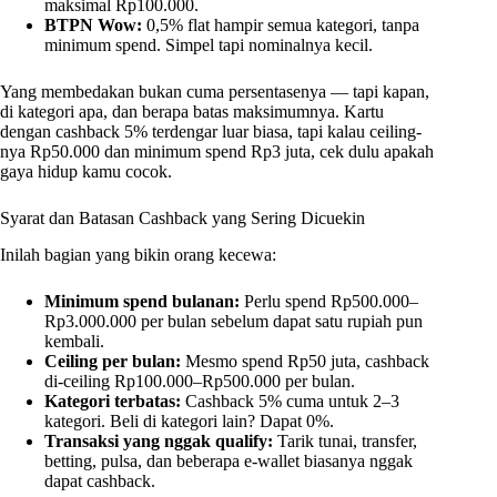
maksimal Rp100.000.
BTPN Wow:
0,5% flat hampir semua kategori, tanpa
minimum spend. Simpel tapi nominalnya kecil.
Yang membedakan bukan cuma persentasenya — tapi kapan,
di kategori apa, dan berapa batas maksimumnya. Kartu
dengan cashback 5% terdengar luar biasa, tapi kalau ceiling-
nya Rp50.000 dan minimum spend Rp3 juta, cek dulu apakah
gaya hidup kamu cocok.
Syarat dan Batasan Cashback yang Sering Dicuekin
Inilah bagian yang bikin orang kecewa:
Minimum spend bulanan:
Perlu spend Rp500.000–
Rp3.000.000 per bulan sebelum dapat satu rupiah pun
kembali.
Ceiling per bulan:
Mesmo spend Rp50 juta, cashback
di-ceiling Rp100.000–Rp500.000 per bulan.
Kategori terbatas:
Cashback 5% cuma untuk 2–3
kategori. Beli di kategori lain? Dapat 0%.
Transaksi yang nggak qualify:
Tarik tunai, transfer,
betting, pulsa, dan beberapa e-wallet biasanya nggak
dapat cashback.