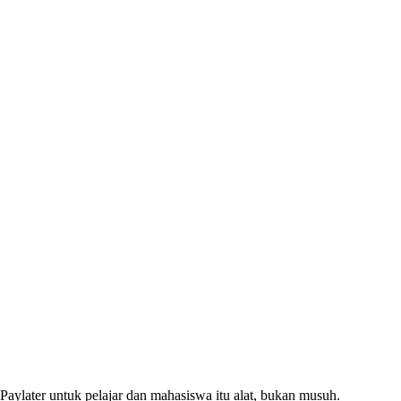
Paylater untuk pelajar dan mahasiswa itu alat, bukan musuh.