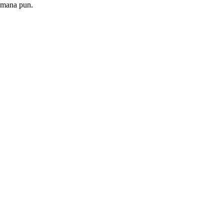
mana pun.