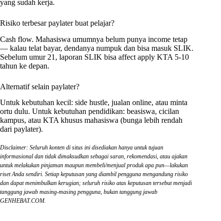
yang sudah kerja.
Risiko terbesar paylater buat pelajar?
Cash flow. Mahasiswa umumnya belum punya income tetap
— kalau telat bayar, dendanya numpuk dan bisa masuk SLIK.
Sebelum umur 21, laporan SLIK bisa affect apply KTA 5-10
tahun ke depan.
Alternatif selain paylater?
Untuk kebutuhan kecil: side hustle, jualan online, atau minta
ortu dulu. Untuk kebutuhan pendidikan: beasiswa, cicilan
kampus, atau KTA khusus mahasiswa (bunga lebih rendah
dari paylater).
Disclaimer: Seluruh konten di situs ini disediakan hanya untuk tujuan
informasional dan tidak dimaksudkan sebagai saran, rekomendasi, atau ajakan
untuk melakukan pinjaman maupun membeli/menjual produk apa pun—lakukan
riset Anda sendiri. Setiap keputusan yang diambil pengguna mengandung risiko
dan dapat menimbulkan kerugian; seluruh risiko atas keputusan tersebut menjadi
tanggung jawab masing-masing pengguna, bukan tanggung jawab
GENHEBAT.COM.