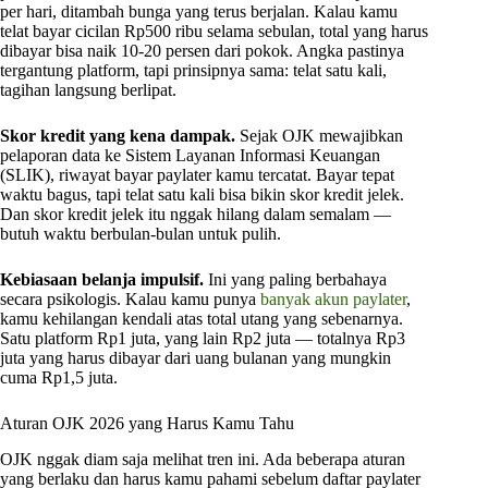
per hari, ditambah bunga yang terus berjalan. Kalau kamu
telat bayar cicilan Rp500 ribu selama sebulan, total yang harus
dibayar bisa naik 10-20 persen dari pokok. Angka pastinya
tergantung platform, tapi prinsipnya sama: telat satu kali,
tagihan langsung berlipat.
Skor kredit yang kena dampak.
Sejak OJK mewajibkan
pelaporan data ke Sistem Layanan Informasi Keuangan
(SLIK), riwayat bayar paylater kamu tercatat. Bayar tepat
waktu bagus, tapi telat satu kali bisa bikin skor kredit jelek.
Dan skor kredit jelek itu nggak hilang dalam semalam —
butuh waktu berbulan-bulan untuk pulih.
Kebiasaan belanja impulsif.
Ini yang paling berbahaya
secara psikologis. Kalau kamu punya
banyak akun paylater
,
kamu kehilangan kendali atas total utang yang sebenarnya.
Satu platform Rp1 juta, yang lain Rp2 juta — totalnya Rp3
juta yang harus dibayar dari uang bulanan yang mungkin
cuma Rp1,5 juta.
Aturan OJK 2026 yang Harus Kamu Tahu
OJK nggak diam saja melihat tren ini. Ada beberapa aturan
yang berlaku dan harus kamu pahami sebelum daftar paylater