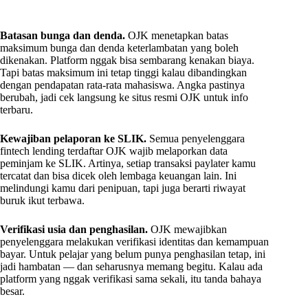
Batasan bunga dan denda.
OJK menetapkan batas
maksimum bunga dan denda keterlambatan yang boleh
dikenakan. Platform nggak bisa sembarang kenakan biaya.
Tapi batas maksimum ini tetap tinggi kalau dibandingkan
dengan pendapatan rata-rata mahasiswa. Angka pastinya
berubah, jadi cek langsung ke situs resmi OJK untuk info
terbaru.
Kewajiban pelaporan ke SLIK.
Semua penyelenggara
fintech lending terdaftar OJK wajib melaporkan data
peminjam ke SLIK. Artinya, setiap transaksi paylater kamu
tercatat dan bisa dicek oleh lembaga keuangan lain. Ini
melindungi kamu dari penipuan, tapi juga berarti riwayat
buruk ikut terbawa.
Verifikasi usia dan penghasilan.
OJK mewajibkan
penyelenggara melakukan verifikasi identitas dan kemampuan
bayar. Untuk pelajar yang belum punya penghasilan tetap, ini
jadi hambatan — dan seharusnya memang begitu. Kalau ada
platform yang nggak verifikasi sama sekali, itu tanda bahaya
besar.