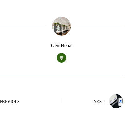
Gen Hebat
PREVIOUS
NEXT