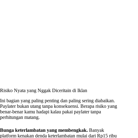
Risiko Nyata yang Nggak Diceritain di Iklan
Ini bagian yang paling penting dan paling sering diabaikan.
Paylater bukan utang tanpa konsekuensi. Berapa risiko yang
benar-benar kamu hadapi kalau pakai paylater tanpa
perhitungan matang.
Bunga keterlambatan yang membengkak.
Banyak
platform kenakan denda keterlambatan mulai dari Rp15 ribu