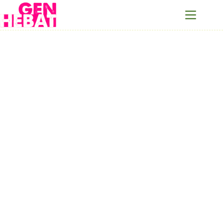
Skip
to
content