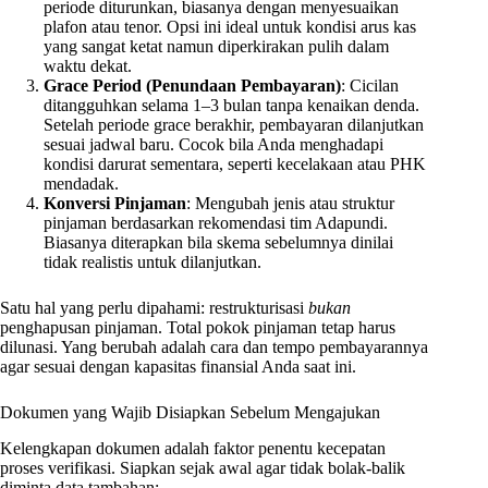
periode diturunkan, biasanya dengan menyesuaikan
plafon atau tenor. Opsi ini ideal untuk kondisi arus kas
yang sangat ketat namun diperkirakan pulih dalam
waktu dekat.
Grace Period (Penundaan Pembayaran)
: Cicilan
ditangguhkan selama 1–3 bulan tanpa kenaikan denda.
Setelah periode grace berakhir, pembayaran dilanjutkan
sesuai jadwal baru. Cocok bila Anda menghadapi
kondisi darurat sementara, seperti kecelakaan atau PHK
mendadak.
Konversi Pinjaman
: Mengubah jenis atau struktur
pinjaman berdasarkan rekomendasi tim Adapundi.
Biasanya diterapkan bila skema sebelumnya dinilai
tidak realistis untuk dilanjutkan.
Satu hal yang perlu dipahami: restrukturisasi
bukan
penghapusan pinjaman. Total pokok pinjaman tetap harus
dilunasi. Yang berubah adalah cara dan tempo pembayarannya
agar sesuai dengan kapasitas finansial Anda saat ini.
Dokumen yang Wajib Disiapkan Sebelum Mengajukan
Kelengkapan dokumen adalah faktor penentu kecepatan
proses verifikasi. Siapkan sejak awal agar tidak bolak-balik
diminta data tambahan: