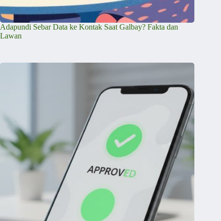
Adapundi Sebar Data ke Kontak Saat Galbay? Fakta dan
Lawan