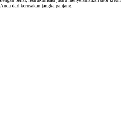
dengan benar, restrukturisasi justru menyelamatkan skor kredit
Anda dari kerusakan jangka panjang.