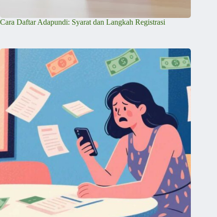
Cara Daftar Adapundi: Syarat dan Langkah Registrasi