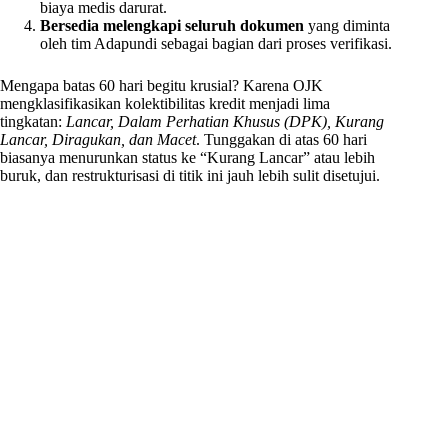
biaya medis darurat.
Bersedia melengkapi seluruh dokumen
yang diminta
oleh tim Adapundi sebagai bagian dari proses verifikasi.
Mengapa batas 60 hari begitu krusial? Karena OJK
mengklasifikasikan kolektibilitas kredit menjadi lima
tingkatan:
Lancar, Dalam Perhatian Khusus (DPK), Kurang
Lancar, Diragukan, dan Macet
. Tunggakan di atas 60 hari
biasanya menurunkan status ke “Kurang Lancar” atau lebih
buruk, dan restrukturisasi di titik ini jauh lebih sulit disetujui.