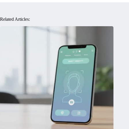
Related Articles: