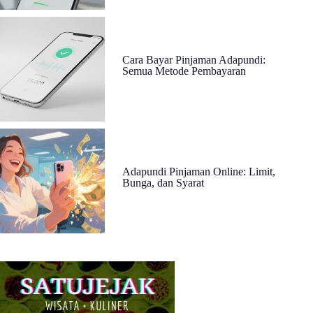
Cara Bayar Pinjaman Adapundi:
Semua Metode Pembayaran
Adapundi Pinjaman Online: Limit,
Bunga, dan Syarat