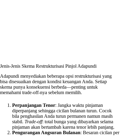
Jenis-Jenis Skema Restrukturisasi Pinjol Adapundi
Adapundi menyediakan beberapa opsi restrukturisasi yang
bisa disesuaikan dengan kondisi keuangan Anda. Setiap
skema punya konsekuensi berbeda—penting untuk
memahami trade-off-nya sebelum memilih.
Perpanjangan Tenor
: Jangka waktu pinjaman
diperpanjang sehingga cicilan bulanan turun. Cocok
bila penghasilan Anda turun permanen namun masih
stabil.
Trade-off
: total bunga yang dibayarkan selama
pinjaman akan bertambah karena tenor lebih panjang.
Pengurangan Angsuran Bulanan
: Besaran cicilan per