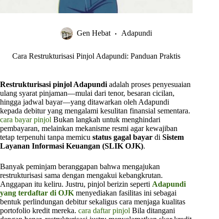
Gen Hebat
Adapundi
Cara Restrukturisasi Pinjol Adapundi: Panduan Praktis
Restrukturisasi pinjol Adapundi
adalah proses penyesuaian
ulang syarat pinjaman—mulai dari tenor, besaran cicilan,
hingga jadwal bayar—yang ditawarkan oleh Adapundi
kepada debitur yang mengalami kesulitan finansial sementara.
cara bayar pinjol
Bukan langkah untuk menghindari
pembayaran, melainkan mekanisme resmi agar kewajiban
tetap terpenuhi tanpa memicu
status gagal bayar
di
Sistem
Layanan Informasi Keuangan (SLIK OJK)
.
Banyak peminjam beranggapan bahwa mengajukan
restrukturisasi sama dengan mengakui kebangkrutan.
Anggapan itu keliru. Justru, pinjol berizin seperti
Adapundi
yang terdaftar di OJK
menyediakan fasilitas ini sebagai
bentuk perlindungan debitur sekaligus cara menjaga kualitas
portofolio kredit mereka.
cara daftar pinjol
Bila ditangani