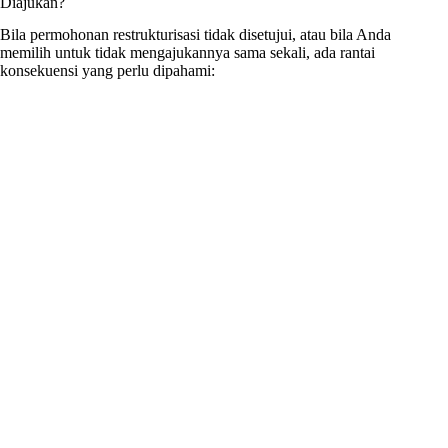
Diajukan?
Bila permohonan restrukturisasi tidak disetujui, atau bila Anda
memilih untuk tidak mengajukannya sama sekali, ada rantai
konsekuensi yang perlu dipahami: