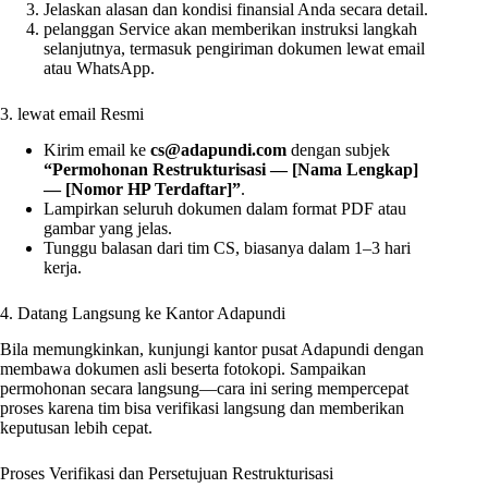
Jelaskan alasan dan kondisi finansial Anda secara detail.
pelanggan Service akan memberikan instruksi langkah
selanjutnya, termasuk pengiriman dokumen lewat email
atau WhatsApp.
3. lewat email Resmi
Kirim email ke
cs@adapundi.com
dengan subjek
“Permohonan Restrukturisasi — [Nama Lengkap]
— [Nomor HP Terdaftar]”
.
Lampirkan seluruh dokumen dalam format PDF atau
gambar yang jelas.
Tunggu balasan dari tim CS, biasanya dalam 1–3 hari
kerja.
4. Datang Langsung ke Kantor Adapundi
Bila memungkinkan, kunjungi kantor pusat Adapundi dengan
membawa dokumen asli beserta fotokopi. Sampaikan
permohonan secara langsung—cara ini sering mempercepat
proses karena tim bisa verifikasi langsung dan memberikan
keputusan lebih cepat.
Proses Verifikasi dan Persetujuan Restrukturisasi