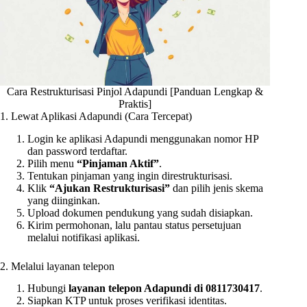
Cara Restrukturisasi Pinjol Adapundi [Panduan Lengkap &
Praktis]
1. Lewat Aplikasi Adapundi (Cara Tercepat)
Login ke aplikasi Adapundi menggunakan nomor HP
dan password terdaftar.
Pilih menu
“Pinjaman Aktif”
.
Tentukan pinjaman yang ingin direstrukturisasi.
Klik
“Ajukan Restrukturisasi”
dan pilih jenis skema
yang diinginkan.
Upload dokumen pendukung yang sudah disiapkan.
Kirim permohonan, lalu pantau status persetujuan
melalui notifikasi aplikasi.
2. Melalui layanan telepon
Hubungi
layanan telepon Adapundi di 0811730417
.
Siapkan KTP untuk proses verifikasi identitas.