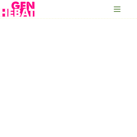
Skip
to
content