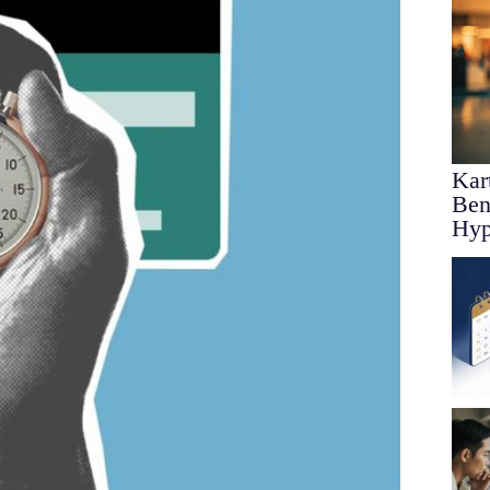
Kar
Ben
Hy