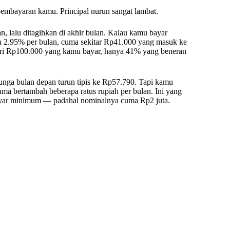
 pembayaran kamu. Principal nurun sangat lambat.
an, lalu ditagihkan di akhir bulan. Kalau kamu bayar
2.95% per bulan, cuma sekitar Rp41.000 yang masuk ke
ari Rp100.000 yang kamu bayar, hanya 41% yang beneran
nga bulan depan turun tipis ke Rp57.790. Tapi kamu
a bertambah beberapa ratus rupiah per bulan. Ini yang
 bayar minimum — padahal nominalnya cuma Rp2 juta.