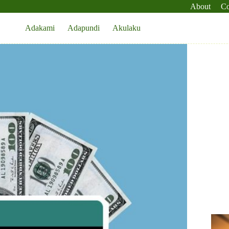
About
Co
Adakami
Adapundi
Akulaku