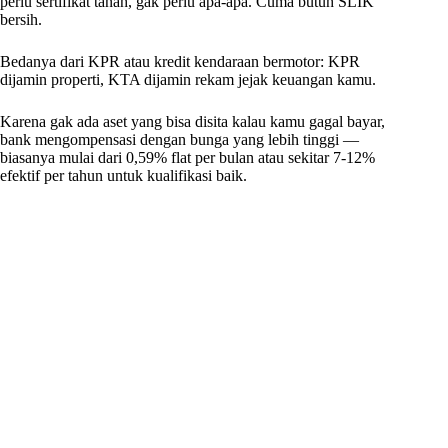
perlu sertifikat tanah, gak perlu apa-apa. Cuma butuh SLIK
bersih.
Bedanya dari KPR atau kredit kendaraan bermotor: KPR
dijamin properti, KTA dijamin rekam jejak keuangan kamu.
Karena gak ada aset yang bisa disita kalau kamu gagal bayar,
bank mengompensasi dengan bunga yang lebih tinggi —
biasanya mulai dari 0,59% flat per bulan atau sekitar 7-12%
efektif per tahun untuk kualifikasi baik.